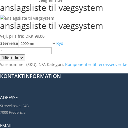
Vælg en side
anslagsliste til vægsystem
anslagsliste til vægsystem
Vejl. pris fra:
DKK
99,00
Størrelse
Ryd
anslagsliste
til
Tilføj til kurv
vægsystem
Varenummer (SKU):
N/A
Kategori:
Komponenter til terrasseoverdæ
antal
KONTAKTINFORMATION
ADRESSE
Strevelinsvej 24B
7000 Fredericia
EMAIL