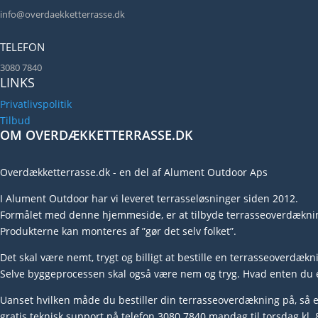
info@overdaekketterrasse.dk
TELEFON
3080 7840
LINKS
Privatlivspolitik
Tilbud
OM OVERDÆKKETTERRASSE.DK
Overdækketterrasse.dk - en del af Alument Outdoor Aps
I Alument Outdoor har vi leveret terrasseløsninger siden 2012.
Formålet med denne hjemmeside, er at tilbyde terrasseoverdækninger
Produkterne kan monteres af ”gør det selv folket”.
Det skal være nemt, trygt og billigt at bestille en terrasseoverdækn
Selve byggeprocessen skal også være nem og tryg. Hvad enten du er k
Uanset hvilken måde du bestiller din terrasseoverdækning på, så er
gratis teknisk support på telefon 3080 7840 mandag til torsdag kl. 